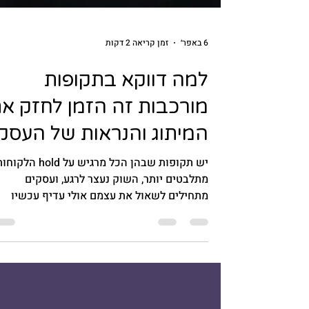
6 באפר׳
זמן קריאה 2 דקות
למה דווקא בתקופות
מורכבות זה הזמן לחזק א
המיתוג והנראות של העסק
יש תקופות שבהן הכל מרגיש על hold הלקו
מתלבטים יותר, השוק נעצר לרגע, ועסקים
מתחילים לשאול את עצמם אולי עדיף עכשיו
להוריד הילוך אני רואה את זה לא מעט גם אצל
חברות בתעשייה וגם אצל עסקים קטנים. התגוב
הראשונה היא לעצור השקעה בשיווק, במיתוג