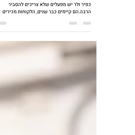
אנחנו ביום צילומים במפעל גדול בשרון, צילום
כפיר ולר יש מפעלים שלא צריכים להסביר
הרבה.הם קיימים כבר שנים, הלקוחות מכירים
אותם, העבודה נכנסת מפה לאוזן, המכונות
עובדות, הצוות מקצועי, ויש ניסיון שאי אפשר
לקנות בכסף. אבל דווקא כאן מתחילה השאלה
החשובה באמת: האם מי שפוגש את המפעל
שלכם מבחוץ מבין תוך כמה שניות כמה אתם
מקצועיים? בעולם שבו לקוחות, ספקים, משקיע
וחברות גדולות בודקים כמעט כל דבר בגוגל לפנ
שהם יוצרים קשר, גם מפעל ותיק כבר לא יכול
להסתמך רק על מוניטין ישן.היום מיתוג מפעל