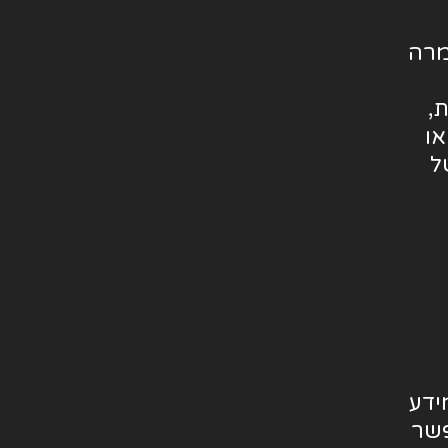
מרה
,
ו
ל
ידע
פשר