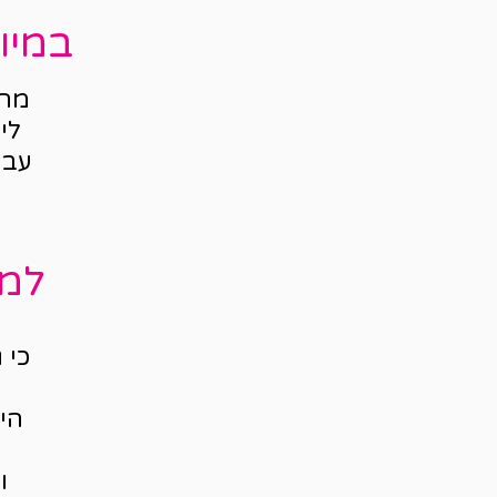
במיו
מה 
לי
עבו
למה
היי
ו