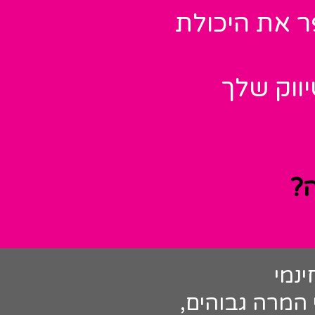
ר את היכולת
יווק שלך
?
נמי
 המרה גבוהים,