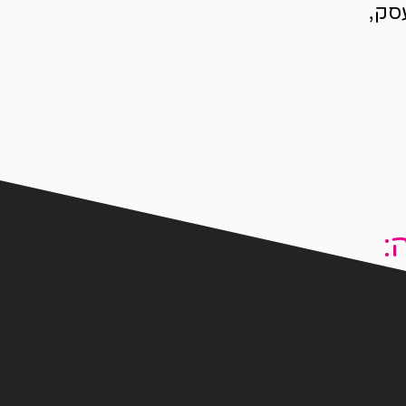
סק,
: