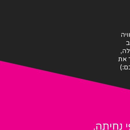
יה
ב
לה,
 את
:)
 נחיתה.