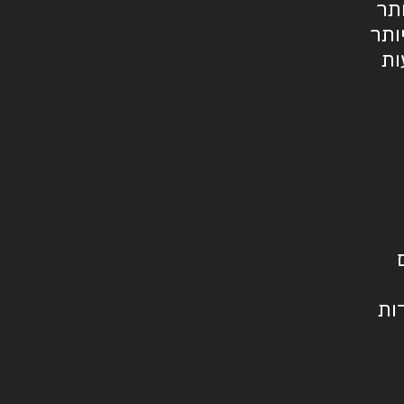
תר
ותר
ות
ות