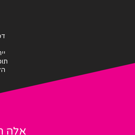
דפ
יי
תוכ
הל
אלה ר