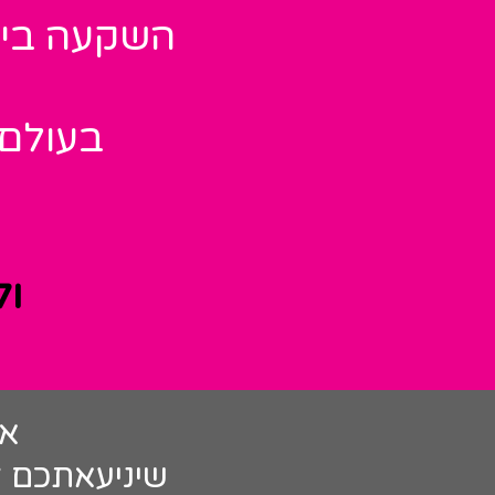
השקעה ביצ
בעולם 
ול
אש
שיניעאתכם ל