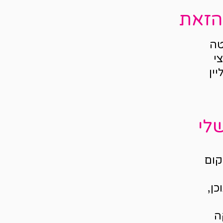
הזאת
טה
י
ין
לי
שלי במקום
כן,
ה