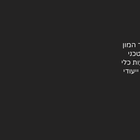
 המון
כני
ת כלי
עודי