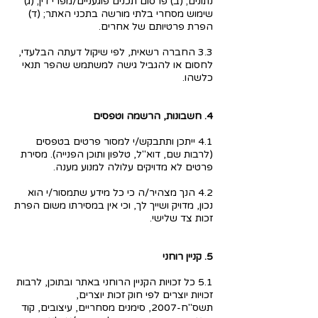
נתונים; (ב) פרסום תכנים פוגעניים/מפרי דין; (ג)
שימוש מסחרי בלתי מורשה בתכני האתר; (ד)
הפרת פרטיותם של אחרים.
3.3 החברה רשאית, לפי שיקול דעתה הבלעדי,
לחסום או להגביל גישה למשתמש שהפר תנאי
כלשהו.
4. חשבונות, הרשמה וטפסים
4.1 ייתכן ותתבקש/י למסור פרטים בטפסים
(לרבות שם, דוא"ל, טלפון ותוכן הפנייה). מסירת
פרטים לא מדויקים עלולה למנוע מענה.
4.2 הנך מצהיר/ה כי כל מידע שתמסור/י הוא
נכון, מדויק ושייך לך, וכי אין במסירתו משום הפרת
זכות צד שלישי.
5. קניין רוחני
5.1 כל זכויות הקניין הרוחני באתר ובתוכן, לרבות
זכויות יוצרים לפי חוק זכות יוצרים,
תשס"ח-2007, סימנים מסחריים, עיצובים, קוד