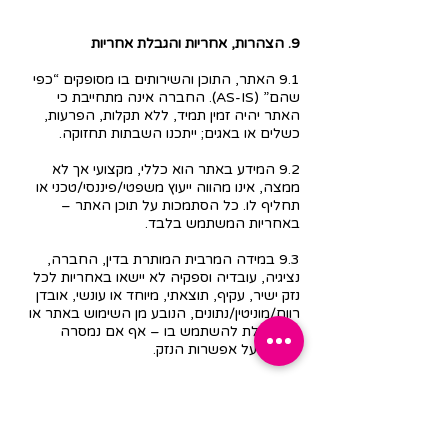
9. הצהרות, אחריות והגבלת אחריות
9.1 האתר, התוכן והשירותים בו מסופקים “כפי
שהם” (AS-IS). החברה אינה מתחייבת כי
האתר יהיה זמין תמיד, ללא תקלות, הפרעות,
כשלים או באגים; ייתכנו השבתות תחזוקה.
9.2 המידע באתר הוא כללי, מקצועי אך לא
ממצה, אינו מהווה ייעוץ משפטי/פיננסי/טכני או
תחליף לו. כל הסתמכות על תוכן האתר –
באחריות המשתמש בלבד.
9.3 במידה המרבית המותרת בדין, החברה,
נציגיה, עובדיה וספקיה לא יישאו באחריות לכל
נזק ישיר, עקיף, תוצאתי, מיוחד או עונשי, אובדן
רווח/מוניטין/נתונים, הנובע מן השימוש באתר או
מאי-יכולת להשתמש בו – אף אם נמסרה
הודעה על אפשרות הנזק.
10. שיפוי
המשתמש מתחייב לשפות ולפצות את החברה,