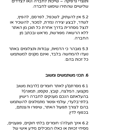
ותוצרי גרפיקה – שייכות לחברה ו/או לצדדים
שלישיים שהתירו שימוש לחברה.
5.2 אין להעתיק, לשכפל, לפרסם, להפיץ,
לשדר, לבצע יצירה נגזרת, למכור, להשכיר או
לנצל מסחרית בדרך אחרת כל תוכן מן האתר
ללא הרשאה מפורשת, מראש ובכתב מן
החברה.
5.3 מובהר כי הדמיות, עבודות ותצלומים באתר
נועדו להמחשה בלבד, ואינם מקנים למשתמש
כל זכות בהם.
6. תכני משתמשים ומשוב
6.1 מסרתם/ן לאתר חומרים (לרבות משוב
מקצועי, המלצה, קובץ, טקסט, תמונה)?
בהעלאתם הנכם מעניקים לחברה רישיון
בלתי־בלעדי, עולמי ופטור מתמלוגים להשתמש
בהם לצורך תפעול האתר, שיפורו והצגתם,
בכפוף לדין.
6.2 אינך תעלה/י חומרים בלתי חוקיים, פוגעניים,
מסיחי זכויות או כאלו המכילים מידע אישי של