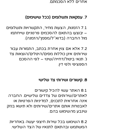
אחרים ללא הסכמתם.
7. עסקאות ותשלומים (ככל שישימים)
7.1 הזמנות, הצעות מחיר, התקשרויות ותשלומים
– יבוצעו בהתאם להסכמים פרטניים שייחתמו
מול החברה (בדוא"ל/מסמך/הזמנה).
7.2 אלא אם צוין אחרת בכתב, התמורות עבור
שירותים אינן כוללות מסים/היטלים/הוצאות צד
ג'. תנאי ביטול/דחייה/שינוי – לפי ההסכם
הספציפי ולפי דין.
8. קישורים ושירותי צד שלישי
8.1 האתר עשוי להכיל קישורים
לאתרים/שירותים של צדדים שלישיים. החברה
אינה אחראית לתכנים, למדיניות הפרטיות או
לאבטחת אותם אתרים/שירותים ולא תישא בנזק
שינבע מהשימוש בהם.
8.2 השימוש בכל שירות חיצוני יעשה באחריות
המשתמש ובהתאם לתנאיו של הצד השלישי.