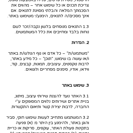
צריכת תכנים או כל שימוש אחר – מהווים את
הסכמתך המלאה והבלתי מסויגת לתנאים. אם
אינך מסכים/ה לתנאים, הימנע/י משימוש באתר.
1.3 התנאים מנוסחים בלשון נקבה/זכר לשם
נוחות בלבד ומחייבים את כלל המשתמשים.
2. הגדרות
“משתמש/ת” – כל אדם או גוף הגולש/ת באתר
ו/או עושה בו שימוש; “תוכן” – כל מידע באתר,
לרבות טקסטים, עיצובים, תמונות, קבצים, קוד,
ווידאו, אודיו, סימנים מסחריים ולוגואים.
3. שימוש באתר
3.1 האתר נועד להצגת שירותי עיצוב, מיתוג,
בניית אתרים ושירותים נלווים המסופקים ע"י
החברה, לרבות יצירת קשר ותיאום התקשרות.
3.2 המשתמש מתחייב לעשות שימוש חוקי, סביר
והוגן באתר, ולהימנע בין היתר מ: (א) פגיעה
בתקינות פעולת האתר, עוקפים, סריקות או כריית